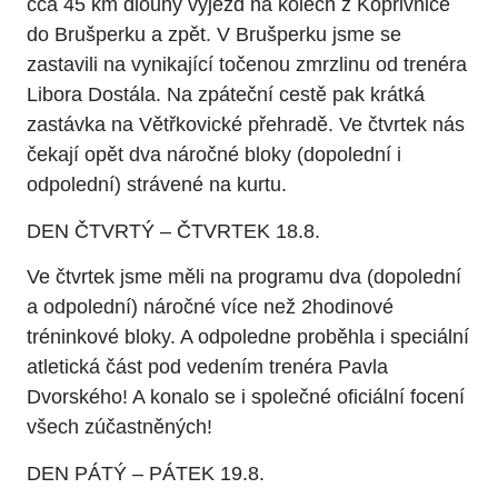
cca 45 km dlouhý výjezd na kolech z Kopřivnice
do Brušperku a zpět. V Brušperku jsme se
zastavili na vynikající točenou zmrzlinu od trenéra
Libora Dostála. Na zpáteční cestě pak krátká
zastávka na Větřkovické přehradě. Ve čtvrtek nás
čekají opět dva náročné bloky (dopolední i
odpolední) strávené na kurtu.
DEN ČTVRTÝ – ČTVRTEK 18.8.
Ve čtvrtek jsme měli na programu dva (dopolední
a odpolední) náročné více než 2hodinové
tréninkové bloky. A odpoledne proběhla i speciální
atletická část pod vedením trenéra Pavla
Dvorského! A konalo se i společné oficiální focení
všech zúčastněných!
DEN PÁTÝ – PÁTEK 19.8.