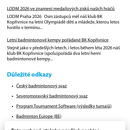
LODM 2026 ve znamení medailových zisků našich hráčů
LODM Praha 2026 Osm zástupců měl náš klub BK
Kopřivnice na letní Olympiádě dětí a mládeže, kterou letos
hostilo v termínu...
Letní badmintonové kempy pořádané BK Kopřivnice
Stejně jako v předešlých letech, i letos během léta 2026 náš
klub BK Kopřivnice (spolu)pořádá dva letní herní
badmintonové kempy...
Důležité odkazy
Český badmintonový svaz
Severomoravský badmintonový svaz
Program Tournament Software (výsledky turnajů)
Badminton Europe (BE)
Badminton World Federation (BWF)