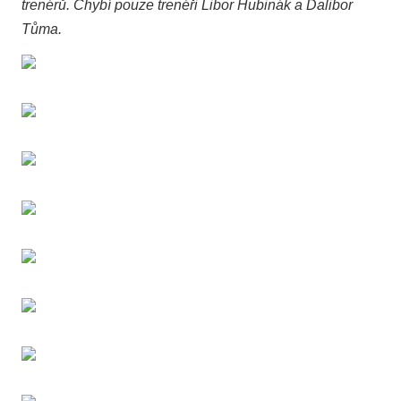
trenérů. Chybí pouze trenéři Libor Hubinák a Dalibor
Tůma.