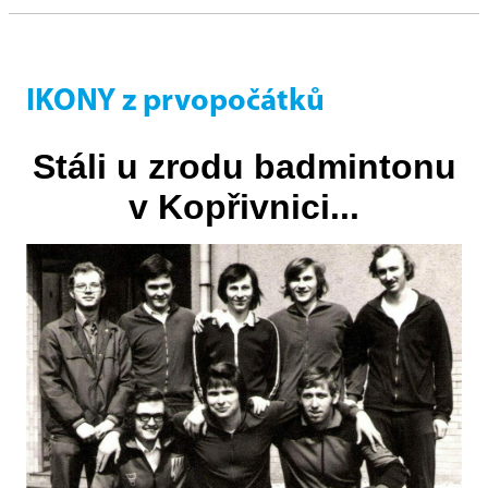
IKONY z prvopočátků
Stáli u zrodu badmintonu
v Kopřivnici...