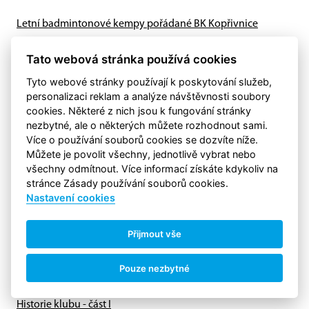
Letní badmintonové kempy pořádané BK Kopřivnice
Stejně jako v předešlých letech, i letos během léta 2026 náš
klub BK Kopřivnice (spolu)pořádá dva letní herní
Tato webová stránka používá cookies
badmintonové kempy...
Tyto webové stránky používají k poskytování služeb,
personalizaci reklam a analýze návštěvnosti soubory
Důležité odkazy
cookies. Některé z nich jsou k fungování stránky
nezbytné, ale o některých můžete rozhodnout sami.
Český badmintonový svaz
Více o používání souborů cookies se dozvíte níže.
Můžete je povolit všechny, jednotlivě vybrat nebo
Severomoravský badmintonový svaz
všechny odmítnout. Více informací získáte kdykoliv na
Program Tournament Software (výsledky turnajů)
stránce Zásady používání souborů cookies.
Nastavení cookies
Badminton Europe (BE)
Badminton World Federation (BWF)
Přijmout vše
Kontakty
Pouze nezbytné
Tréninky
Historie klubu - část I