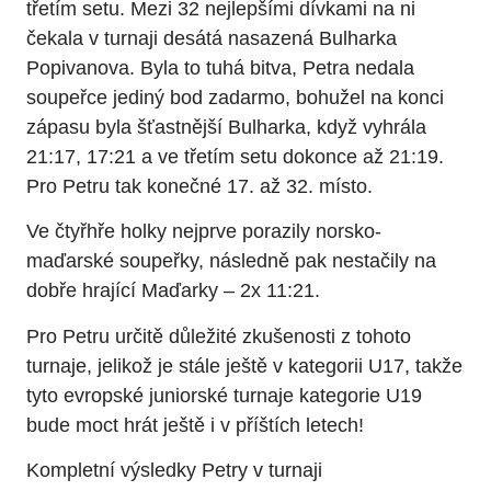
třetím setu. Mezi 32 nejlepšími dívkami na ni
čekala v turnaji desátá nasazená Bulharka
Popivanova. Byla to tuhá bitva, Petra nedala
soupeřce jediný bod zadarmo, bohužel na konci
zápasu byla šťastnější Bulharka, když vyhrála
21:17, 17:21 a ve třetím setu dokonce až 21:19.
Pro Petru tak konečné 17. až 32. místo.
Ve čtyřhře holky nejprve porazily norsko-
maďarské soupeřky, následně pak nestačily na
dobře hrající Maďarky – 2x 11:21.
Pro Petru určitě důležité zkušenosti z tohoto
turnaje, jelikož je stále ještě v kategorii U17, takže
tyto evropské juniorské turnaje kategorie U19
bude moct hrát ještě i v příštích letech!
Kompletní výsledky Petry v turnaji