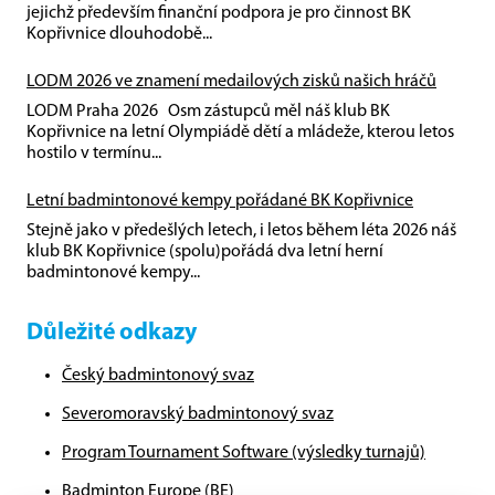
jejichž především finanční podpora je pro činnost BK
Kopřivnice dlouhodobě...
LODM 2026 ve znamení medailových zisků našich hráčů
LODM Praha 2026 Osm zástupců měl náš klub BK
Kopřivnice na letní Olympiádě dětí a mládeže, kterou letos
hostilo v termínu...
Letní badmintonové kempy pořádané BK Kopřivnice
Stejně jako v předešlých letech, i letos během léta 2026 náš
klub BK Kopřivnice (spolu)pořádá dva letní herní
badmintonové kempy...
Důležité odkazy
Český badmintonový svaz
Severomoravský badmintonový svaz
Program Tournament Software (výsledky turnajů)
Badminton Europe (BE)