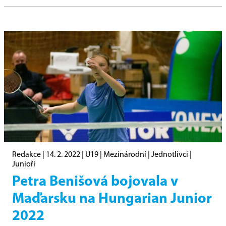
Redakce |
14. 2. 2022
|
U19
|
Mezinárodní
|
Jednotlivci
|
Junioři
Petra Benišová bojovala v
Maďarsku na Hungarian Junior
2022