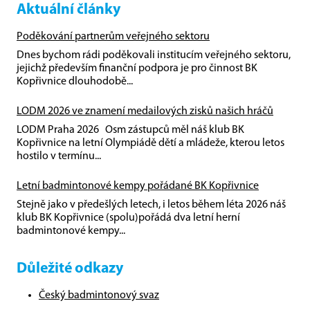
Aktuální články
Poděkování partnerům veřejného sektoru
Dnes bychom rádi poděkovali institucím veřejného sektoru,
jejichž především finanční podpora je pro činnost BK
Kopřivnice dlouhodobě...
LODM 2026 ve znamení medailových zisků našich hráčů
LODM Praha 2026 Osm zástupců měl náš klub BK
Kopřivnice na letní Olympiádě dětí a mládeže, kterou letos
hostilo v termínu...
Letní badmintonové kempy pořádané BK Kopřivnice
Stejně jako v předešlých letech, i letos během léta 2026 náš
klub BK Kopřivnice (spolu)pořádá dva letní herní
badmintonové kempy...
Důležité odkazy
Český badmintonový svaz