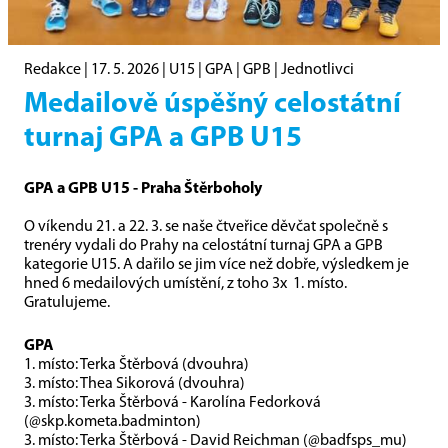
Redakce |
17. 5. 2026
|
U15
|
GPA
|
GPB
|
Jednotlivci
Medailově úspěšný celostátní
turnaj GPA a GPB U15
GPA a GPB U15 - Praha Štěrboholy
O víkendu 21. a 22. 3. se naše čtveřice děvčat společně s
trenéry vydali do Prahy na celostátní turnaj GPA a GPB
kategorie U15. A dařilo se jim více než dobře, výsledkem je
hned 6 medailových umístění, z toho 3x 1. místo.
Gratulujeme.
GPA
1. místo:
Terka Štěrbová (dvouhra)
3. místo:
Thea Sikorová (dvouhra)
3. místo:
Terka Štěrbová - Karolína Fedorková
(@skp.kometa.badminton)
3. místo:
Terka Štěrbová - David Reichman (@badfsps_mu)