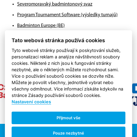
Severomoravský badmintonový svaz
Program Tournament Software (výsledky turnajů)
Badminton Europe (BE)
Badminton World Federation (BWF)
Tato webová stránka používá cookies
Tyto webové stránky používají k poskytování služeb,
personalizaci reklam a analýze návštěvnosti soubory
cookies. Některé z nich jsou k fungování stránky
nezbytné, ale o některých můžete rozhodnout sami.
Více o používání souborů cookies se dozvíte níže.
Můžete je povolit všechny, jednotlivě vybrat nebo
všechny odmítnout. Více informací získáte kdykoliv na
stránce Zásady používání souborů cookies.
Nastavení cookies
Přijmout vše
eSports s.r.o.
& BK Kopřivnice, © 2015 - 2026, všechna práva
Pouze nezbytné