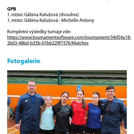
GPB
1. místo:
Gábina Kalužová (dvouhra)
1. místo:
Gábina Kalužová - Michelle Antony
Kompletní výsledky turnaje zde:
https://www.tournamentsoftware.com/tournament/34d54a18-
26d3-48bd-b35b-01bb229f7376/Matches
Fotogalerie