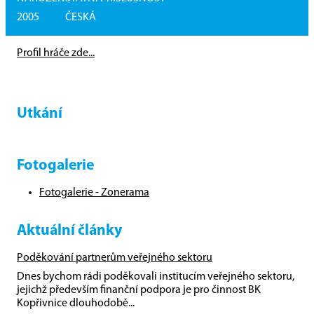
2005
ČESKÁ
Profil hráče zde...
Utkání
Fotogalerie
Fotogalerie - Zonerama
Aktuální články
Poděkování partnerům veřejného sektoru
Dnes bychom rádi poděkovali institucím veřejného sektoru,
jejichž především finanční podpora je pro činnost BK
Kopřivnice dlouhodobě...