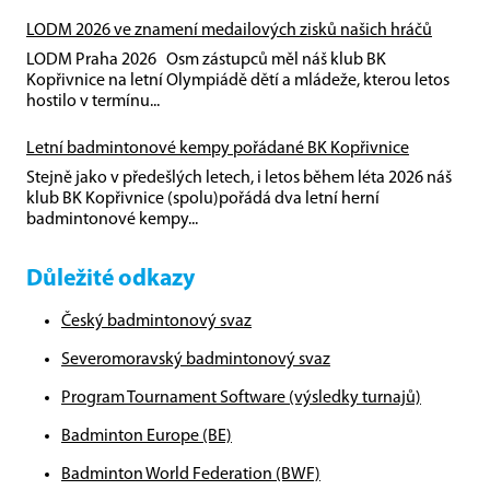
LODM 2026 ve znamení medailových zisků našich hráčů
LODM Praha 2026 Osm zástupců měl náš klub BK
Kopřivnice na letní Olympiádě dětí a mládeže, kterou letos
hostilo v termínu...
Letní badmintonové kempy pořádané BK Kopřivnice
Stejně jako v předešlých letech, i letos během léta 2026 náš
klub BK Kopřivnice (spolu)pořádá dva letní herní
badmintonové kempy...
Důležité odkazy
Český badmintonový svaz
Severomoravský badmintonový svaz
Program Tournament Software (výsledky turnajů)
Badminton Europe (BE)
Badminton World Federation (BWF)