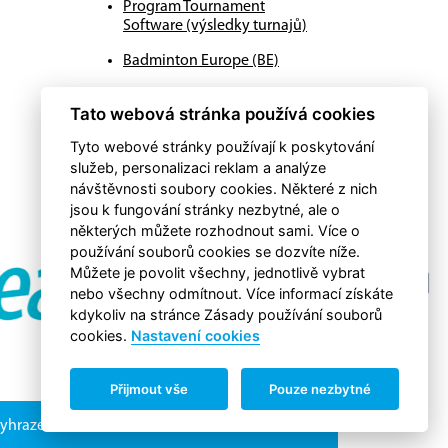
Program Tournament
Software (výsledky turnajů)
Badminton Europe (BE)
Badminton World Federation
Tato webová stránka používá cookies
(BWF)
Tyto webové stránky používají k poskytování
služeb, personalizaci reklam a analýze
návštěvnosti soubory cookies. Některé z nich
jsou k fungování stránky nezbytné, ale o
některých můžete rozhodnout sami. Více o
používání souborů cookies se dozvíte níže.
Můžete je povolit všechny, jednotlivě vybrat
nebo všechny odmítnout. Více informací získáte
kdykoliv na stránce Zásady používání souborů
cookies.
Nastavení cookies
Přijmout vše
Pouze nezbytné
vyhrazena
RSS