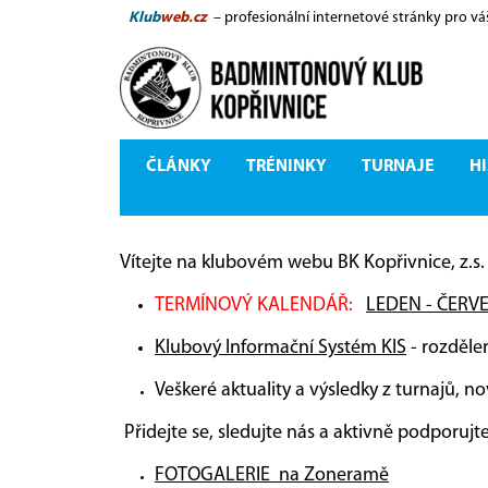
Klub
web.cz
– profesionální internetové stránky pro vá
ČLÁNKY
TRÉNINKY
TURNAJE
HI
Vítejte na klubovém webu BK Kopřivnice, z.s.
TERMÍNOVÝ KALENDÁŘ:
LEDEN - ČERVEN
Klubový Informační Systém KIS
- rozdělen
Veškeré aktuality a výsledky z turnajů, n
Přidejte se, sledujte nás a aktivně podporuj
FOTOGALERIE na Zoneramě