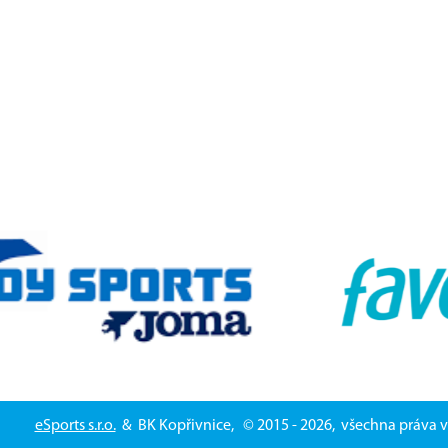
eSports s.r.o.
& BK Kopřivnice, © 2015 - 2026, všechna práva 