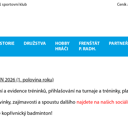
š sportovní klub
Ceník
STORIE
DRUŽSTVA
HOBBY
FRENŠTÁT
PARTNEŘ
HRÁČI
P. RADH.
 2026 (1. polovina roku)
í a evidence tréninků, přihlašování na turnaje a tréninky, p
ovinky, zajímavosti a spoustu dalšího
najdete na našich sociál
te kopřivnický badminton!