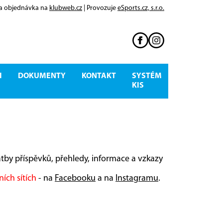
 a objednávka na
klubweb.cz
| Provozuje
eSports.cz, s.r.o.
I
DOKUMENTY
KONTAKT
SYSTÉM
KIS
latby příspěvků, přehledy, informace a vzkazy
ních sítích
- na
Facebooku
a na
Instagramu
.